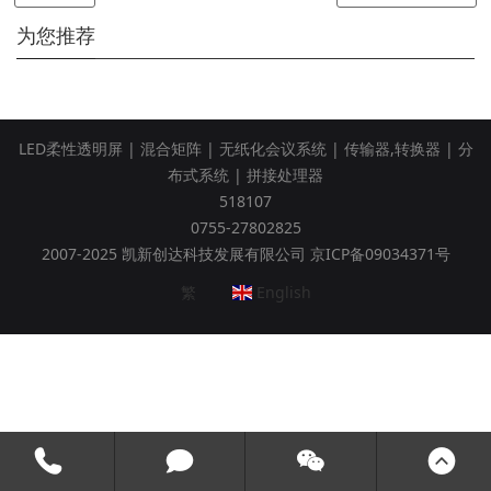
为您推荐
LED柔性透明屏
|
混合矩阵
|
无纸化会议系统
|
传输器,转换器
|
分
布式系统
|
拼接处理器
518107
0755-27802825
2007-2025 凯新创达科技发展有限公司 京ICP备09034371号
繁
English