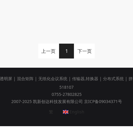
上一页
1
下一页
性透明屏
|
混合矩阵
|
无纸化会议系统
|
传输器,转换器
|
分布式系统
|
拼
518107
0755-27802825
2007-2025 凯新创达科技发展有限公司 京ICP备09034371号
繁
English