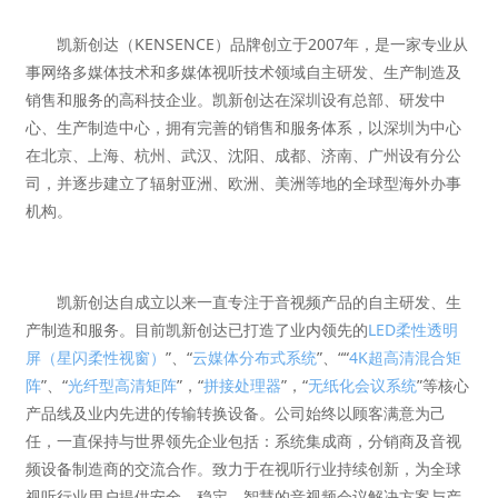
凯新创达（KENSENCE）品牌创立于2007年，是一家专业从
事网络多媒体技术和多媒体视听技术领域自主研发、生产制造及
销售和服务的高科技企业。凯新创达在深圳设有总部、研发中
心、生产制造中心，拥有完善的销售和服务体系，以深圳为中心
在北京、上海、杭州、武汉、沈阳、成都、济南、广州设有分公
司，并逐步建立了辐射亚洲、欧洲、美洲等地的全球型海外办事
机构。
凯新创达自成立以来一直专注于音视频产品的自主研发、生
产制造和服务。目前凯新创达已打造了业内领先的
LED柔性透明
屏（星闪柔性视窗）
”、“
云媒体分布式系统
”、““
4K超高清混合矩
阵
”、“
光纤型高清矩阵
”，“
拼接处理器
”，“
无纸化会议系统
”等核心
产品线及业内先进的传输转换设备。公司始终以顾客满意为己
任，一直保持与世界领先企业包括：系统集成商，分销商及音视
频设备制造商的交流合作。致力于在视听行业持续创新，为全球
视听行业用户提供安全、稳定、智慧的音视频会议解决方案与产