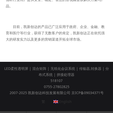
品。
目前，凯新创达的产品已广泛应用于政府、企业、金融、教
育和医疗等行业，获得了无数客户的肯定，凯新创达正在依托强
大的研发实力以及更多的营销渠道开拓全球市场。
LED柔性透明屏
|
混合矩阵
|
无纸化会议系统
|
传输器,转换器
|
分
布式系统
|
拼接处理器
518107
0755-27802825
2007-2025 凯新创达科技发展有限公司 京ICP备09034371号
繁
English