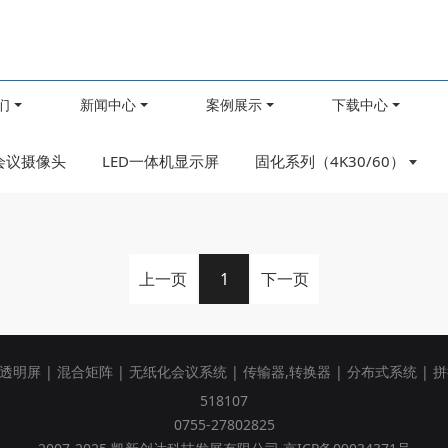
们
新闻中心
案例展示
下载中心
会议摄像头
LED一体机显示屏
固化系列（4K30/60）
上一页
1
下一页
性透明屏
|
混合矩阵
|
无纸化会议系统
|
传输器,转换器
|
分布式系统
|
拼
518107
0755-27802825