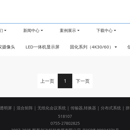
们
新闻中心
案例展示
下载中心
议摄像头
LED一体机显示屏
固化系列（4K30/60）
上一页
1
下一页
性透明屏
|
混合矩阵
|
无纸化会议系统
|
传输器,转换器
|
分布式系统
|
拼
518107
0755-27802825