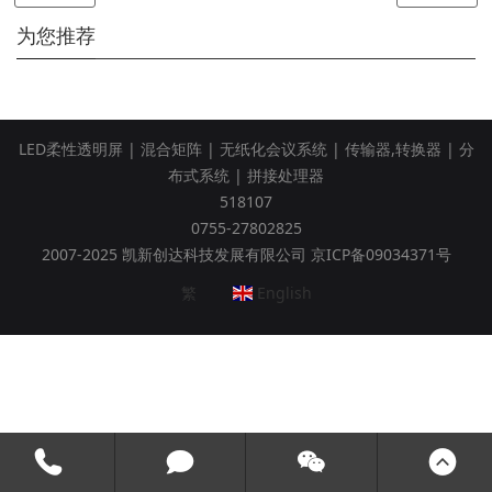
为您推荐
LED柔性透明屏
|
混合矩阵
|
无纸化会议系统
|
传输器,转换器
|
分
布式系统
|
拼接处理器
518107
0755-27802825
2007-2025 凯新创达科技发展有限公司 京ICP备09034371号
繁
English