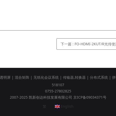
下一篇
:
FO-HDMI-2KUT/R光传
性透明屏
|
混合矩阵
|
无纸化会议系统
|
传输器,转换器
|
分布式系统
|
拼
518107
0755-27802825
2007-2025 凯新创达科技发展有限公司 京ICP备09034371号
繁
English