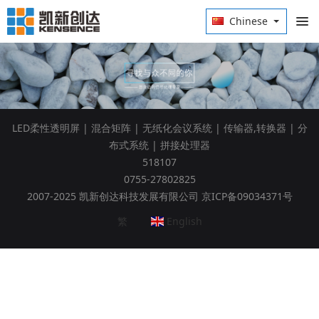
Chinese
LED柔性透明屏
|
混合矩阵
|
无纸化会议系统
|
传输器,转换器
|
分
布式系统
|
拼接处理器
518107
0755-27802825
2007-2025 凯新创达科技发展有限公司 京ICP备09034371号
繁
English