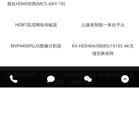
视化HDMI矩阵(MCS-ANY-16)
HDBT高清网络传输器
云媒体智能一体化平台
MVP4400PLUS图像分割器
KX-HD0404/0808S/1616S 4K无
缝切换矩阵
LED柔性透明屏
|
混合矩阵
|
无纸化会议系统
|
传输器,转换器
|
分
布式系统
|
拼接处理器
518107
0755-27802825
2007-2025 凯新创达科技发展有限公司 京ICP备09034371号
繁
English