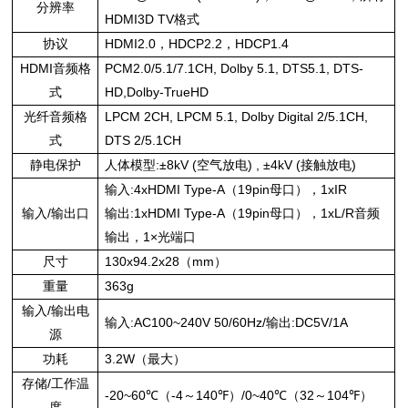
分辨率
HDMI3D TV格式
协议
HDMI2.0
HDCP2.2
HDCP1.4
，
，
HDMI音频格
PCM2.0/5.1/7.1CH, Dolby 5.1, DTS5.1, DTS-
式
HD,Dolby-TrueHD
光纤音频格
LPCM 2CH, LPCM 5.1, Dolby Digital 2/5.1CH,
式
DTS 2/5.1CH
静电保护
人体模型:±8kV (空气放电) , ±4kV (接触放电)
输入:4xHDMI Type-A（19pin母口），1xIR
输入/输出口
输出:1xHDMI Type-A（19pin母口），1xL/R音频
输出，1×光端口
尺寸
130x94.2x28
mm
（
）
重量
363g
输入/输出电
输入:AC100~240V 50/60Hz/输出:DC5V/1A
源
功耗
3.2W（最大）
存储/工作温
-20~60℃（-4～140℉）/0~40℃（32～104℉）
度