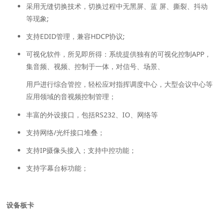
采⽤⽆缝切换技术，切换过程中⽆⿊屏、蓝 屏、撕裂、抖动
等现象;
⽀持EDID管理，兼容HDCP协议;
可视化软件，所⻅即所得：系统提供独有的可视化控制APP，
集⾳频、视频、控制于⼀体，对信号、场景、
⽤⼾进⾏综合管控，轻松应对指挥调度中⼼，⼤型会议中⼼等
应⽤领域的⾳视频控制管理；
丰富的外设接⼝，包括RS232、IO、⽹络等
⽀持网络/光纤接⼝堆叠；
支持IP摄像头接入；支持中控功能；
支持字幕台标功能；
设备板卡