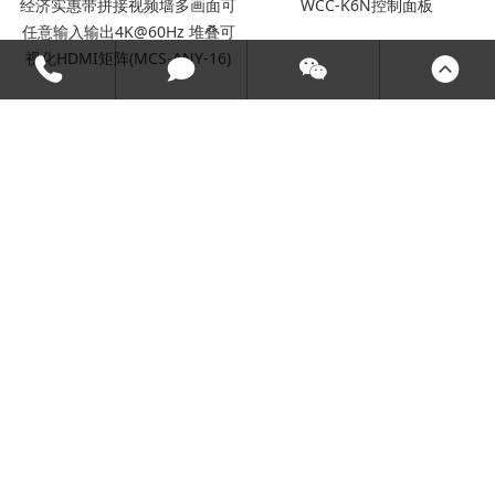
经济实惠带拼接视频墙多画面可
WCC-K6N控制面板
任意输入输出4K@60Hz 堆叠可
视化HDMI矩阵(MCS-ANY-16)
HDBT高清网络传输器
云媒体智能一体化平台
MVP4400PLUS图像分割器
KX-HD0404/0808S/1616S 4K无
缝切换矩阵
LED柔性透明屏
|
混合矩阵
|
无纸化会议系统
|
传输器,转换器
|
分
布式系统
|
拼接处理器
518107
0755-27802825
2007-2025 凯新创达科技发展有限公司 京ICP备09034371号
繁
English