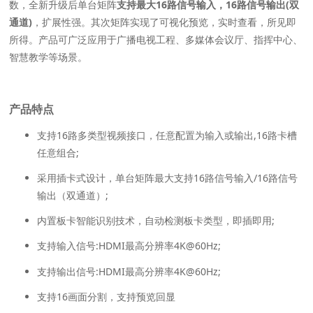
数，全新升级后单台矩阵
支持最大16路信号输入，16路信号输出(双
通道)
，扩展性强。其次矩阵实现了可视化预览，实时查看，所见即
所得。产品可广泛应用于广播电视工程、多媒体会议厅、指挥中心、
智慧教学等场景。
产品特点
⽀持16路多类型视频接⼝，任意配置为输⼊或输出,16路卡槽
任意组合;
采⽤插卡式设计，单台矩阵最大支持16路信号输入/16路信号
输出（双通道）;
内置板卡智能识别技术，⾃动检测板卡类型，即插即⽤;
⽀持输⼊信号:HDMI最⾼分辨率4K@60Hz;
⽀持输出信号:HDMI最⾼分辨率4K@60Hz;
⽀持16画⾯分割，⽀持预览回显