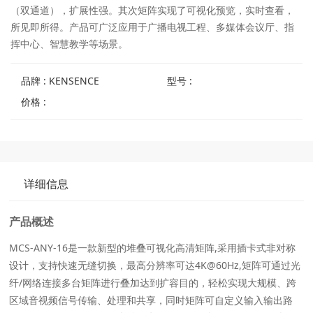
（双通道），扩展性强。其次矩阵实现了可视化预览，实时查看，
所见即所得。产品可广泛应用于广播电视工程、多媒体会议厅、指
挥中心、智慧教学等场景。
品牌 : KENSENCE
型号 :
价格 :
详细信息
产品概述
MCS-ANY-16是⼀款新型的堆叠可视化⾼清矩阵,采用插卡式非对称
设计，支持快速无缝切换，最高分辨率可达4K@60Hz,矩阵可通过光
纤/网络连接多台矩阵进⾏叠加达到扩容⽬的，轻松实现⼤规模、跨
区域⾳视频信号传输、处理和共享，同时矩阵可⾃定义输⼊输出路