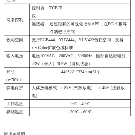
控制协
TCP/IP
议
网络控制
连接器
通过独有的可视化控制APP，在PC/平板等
终端进行控制
色彩空间
支持RGB444、YUV444、YUV422色彩空间，支持
x.v.Color扩展色域标准
输入电压
电压100VAC—260VAC，50/60Hz，国际自适应电源
23W（最大）/0.5W（待机状态）
尺寸
440*221*374mm(5U)
(w*h*d)
静电保护
人体放电模式: ± 8kV (气隙放电) ± 4kV (接触放
电)
工作温度
0℃---40℃
存储温度
-20℃---60℃
应用示意图