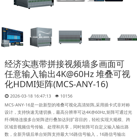
经济实惠带拼接视频墙多画面可
任意输入输出4K@60Hz 堆叠可视
化HDMI矩阵(MCS-ANY-16)
2026-03-18 16:47:13
10156
MCS-ANY-16是⼀款新型的堆叠可视化⾼清矩阵,采用插卡式非对称
设计，支持快速无缝切换，最高分辨率可达4K@60Hz,矩阵可通过光
纤/网络连接多台矩阵进⾏叠加达到扩容⽬的，轻松实现⼤规模、跨
区域⾳视频信号传输、处理和共享，同时矩阵可⾃定义输⼊输出路
数，全新升级后单台矩阵支持最大16路信号输入，16路信号输出