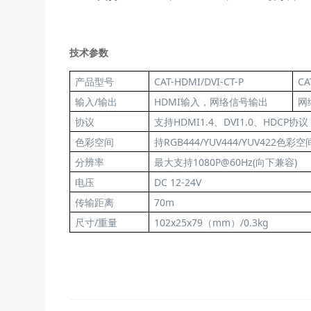
技术参数
产品型号
CAT-HDMI/DVI-CT-P
CA
输入/输出
HDMI输入，网络信号输出
网
协议
支持HDMI1.4、DVI1.0、HDCP协议
色彩空间
持RGB444/YUV444/YUV422色彩空
分辨率
最大支持1080P@60Hz(向下兼容)
电压
DC 12-24V
传输距离
70m
尺寸/重量
102x25x79（mm）/0.3kg