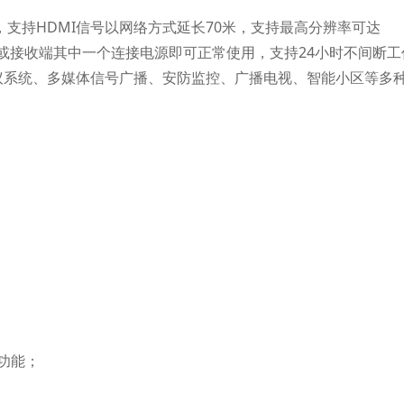
传输设备，支持HDMI信号以网络方式延长70米，支持最高分辨率可达
发射端或接收端其中一个连接电源即可正常使用，支持24小时不间断
议系统、多媒体信号广播、安防监控、广播电视、智能小区等多
功能；