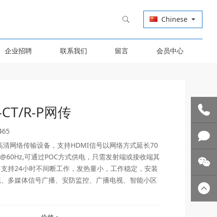
Chinese
企业招聘
联系我们
留言
会员中心
I-CT/R-P网传
465
联系我
-P是一套高清网络传输设备，支持HDMI信号以网络方式延长70
P@60Hz,可通过POC方式供电，只需发射端或接收端其
们
技术支
支持24小时不间断工作，发热量小，工作稳定，安装
统、多媒体信号广播、安防监控、广播电视、智能小区
持
关注微
信