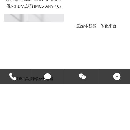
视化HDMI矩阵(MCS-ANY-16)
HDBT高清网络传输器
云媒体智能一体化平台
MVP4400PLUS图像分割器
KX-HD0404/0808S/1616S 4K无
缝切换矩阵
LED柔性透明屏
|
混合矩阵
|
无纸化会议系统
|
传输器,转换器
|
分