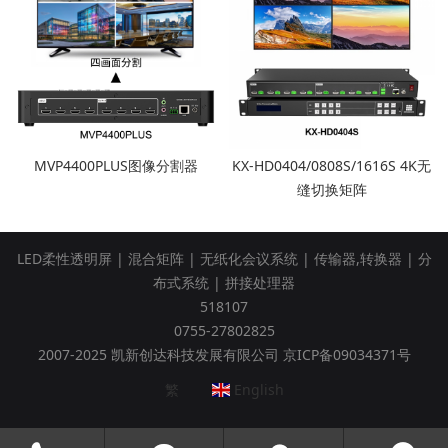
MVP4400PLUS图像分割器
KX-HD0404/0808S/1616S 4K无
缝切换矩阵
LED柔性透明屏
|
混合矩阵
|
无纸化会议系统
|
传输器,转换器
|
分
布式系统
|
拼接处理器
518107
0755-27802825
2007-2025 凯新创达科技发展有限公司 京ICP备09034371号
繁
English