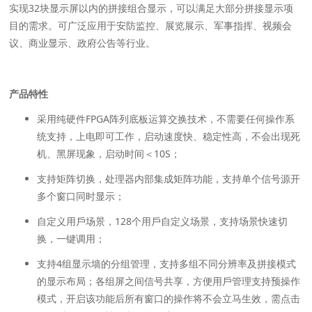
实现32块显⽰屏以内的拼接组合显⽰，可以满⾜⼤部分拼接显⽰项
⽬的需求。可⼴泛应⽤于安防监控、展览展⽰、军事指挥、视频会
议、商业显⽰、政府公告等⾏业。
产品特性
采⽤纯硬件FPGA阵列底板运算交换技术，不需要任何操作系
统⽀持，上电即可⼯作，启动速度快、稳定性⾼，不会出现死
机、⿊屏现象，启动时间＜10S；
⽀持矩阵切换，处理器内部集成矩阵功能，⽀持单个信号源开
多个窗⼝同时显⽰；
⾃定义⽤⼾场景，128个⽤⼾⾃定义场景，⽀持场景快速切
换，⼀键调⽤；
⽀持4组显⽰墙的分组管理，⽀持多组不同分辨率及拼接模式
的显⽰布局；各组屏之间信号共享，⽅便⽤⼾管理⽀持预操作
模式，开启该功能后所有窗⼝的操作将不会⽴⻢⽣效，需点击