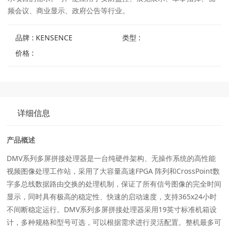
频会议、商业显⽰、政府公告等⾏业。
品牌 : KENSENCE
类型 :
价格 :
详细信息
产品概述
DMV系列多屏拼接处理器是⼀台纯硬件架构、⽆操作系统的⾼性能
视频图像处理⼯作站，采⽤了⼤容量⾼速FPGA 阵列和CrossPoint数
字多总线数据路由交换的处理机制，保证了所有信号图像的完全时间
显⽰，同时具有极⾼的稳定性、快速的启动速度，⽀持365x24⼩时
不间断稳定运⾏。DMV系列多屏拼接处理器采⽤19英⼨标准机箱设
计，多种规格和型号可选，可以根据需求进⾏灵活配置。整机最多可