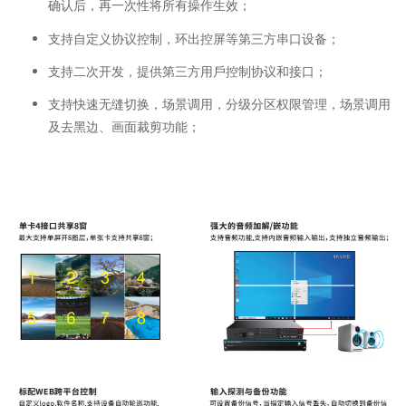
确认后，再⼀次性将所有操作⽣效；
⽀持⾃定义协议控制，环出控屏等第三⽅串⼝设备；
⽀持⼆次开发，提供第三⽅⽤⼾控制协议和接⼝；
⽀持快速⽆缝切换，场景调⽤，分级分区权限管理，场景调⽤
及去⿊边、画⾯裁剪功能；