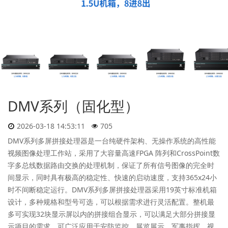
DMV系列（固化型）
2026-03-18 14:53:11
705
DMV系列多屏拼接处理器是⼀台纯硬件架构、⽆操作系统的⾼性能
视频图像处理⼯作站，采⽤了⼤容量⾼速FPGA 阵列和CrossPoint数
字多总线数据路由交换的处理机制，保证了所有信号图像的完全时
间显⽰，同时具有极⾼的稳定性、快速的启动速度，⽀持365x24⼩
时不间断稳定运⾏。DMV系列多屏拼接处理器采⽤19英⼨标准机箱
设计，多种规格和型号可选，可以根据需求进⾏灵活配置。整机最
多可实现32块显⽰屏以内的拼接组合显⽰，可以满⾜⼤部分拼接显
⽰项⽬的需求。可⼴泛应⽤于安防监控、展览展⽰、军事指挥、视