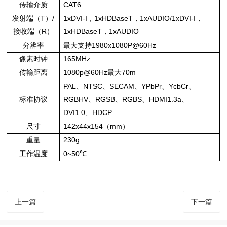
传输介质
CAT6
发射端（T）/
1xDVI-I，1xHDBaseT，1xAUDIO/1xDVI-I，
接收端（R）
1xHDBaseT，1xAUDIO
分辨率
最大支持1980x1080P@60Hz
像素时钟
165MHz
传输距离
1080p@60Hz最大70m
PAL、NTSC、SECAM、YPbPr、YcbCr、
标准协议
RGBHV、RGSB、RGBS、HDMI1.3a、
DVI1.0、HDCP
尺寸
142x44x154（mm）
重量
230g
工作温度
0~50℃
上一篇
下一篇