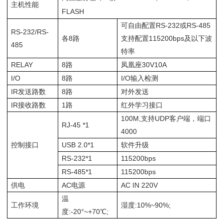
主机性能
FLASH
可自由配置RS-232或RS-485
RS-232/RS-
各8路
支持配置115200bps及以下波
485
特率
RELAY
8路
凤凰座30V10A
I/O
8路
I/O输入检测
IR发送路数
8路
对外发送
IR接收路数
1路
红外学习接口
100M,支持UDP客户端，端口
RJ-45 *1
4000
控制接口
USB 2.0*1
软件升级
RS-232*1
115200bps
RS-485*1
115200bps
供电
AC电源
AC IN 220V
温
工作环境
湿度:10%~90%;
度:-20°~+70℃;